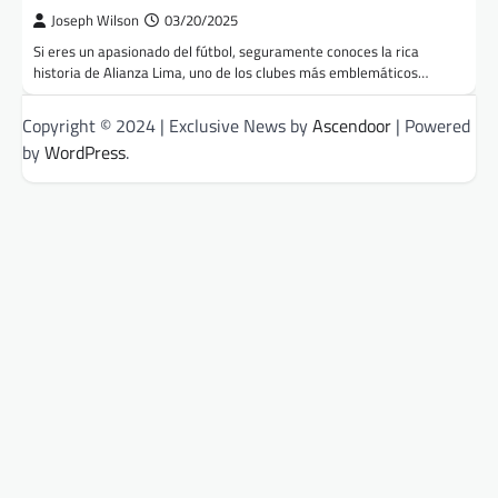
Joseph Wilson
03/20/2025
Si eres un apasionado del fútbol, seguramente conoces la rica
historia de Alianza Lima, uno de los clubes más emblemáticos…
Copyright © 2024 | Exclusive News by
Ascendoor
| Powered
by
WordPress
.