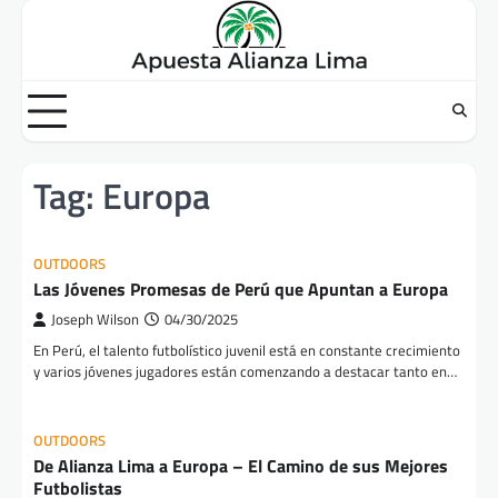
Skip
to
content
Tag:
Europa
OUTDOORS
Las Jóvenes Promesas de Perú que Apuntan a Europa
Joseph Wilson
04/30/2025
En Perú, el talento futbolístico juvenil está en constante crecimiento
y varios jóvenes jugadores están comenzando a destacar tanto en…
OUTDOORS
De Alianza Lima a Europa – El Camino de sus Mejores
Futbolistas