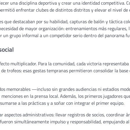
blecer una disciplina deportiva y crear una identidad competitiva. C
ermitió enfrentar clubes de distintos distritos y elevar el nivel de 
es que destacaban por su habilidad, capturas de balón y táctica c
necesidad de mayor organización: entrenamientos más regulares, líde
er un grupo informal a un competidor serio dentro del panorama fut
social
cto multiplicador. Para la comunidad, cada victoria representaba m
 de trofeos: esas gestas tempranas permitieron consolidar la base
partidos memorables —incluso sin grandes audiencias ni estadios mo
 y menciones en la prensa local. Además, los primeros jugadores q
 sumarse a las prácticas y a soñar con integrar el primer equipo.
ar aspectos administrativos: llevar registros de socios, coordinar á
 fueron simultáneamente impulso y responsabilidad, empujando al 