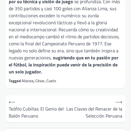
por su técnica y visión de juego
se profundiza. Con más
de 350 partidos y casi 100 goles con Alianza Lima, sus
contribuciones exceden lo numérico: su zurda
excepcional revolucionó tácticas y llevó a la gloria
nacional e internacional. Recuerda cómo su creatividad
en el mediocampo cambió el ritmo de partidos decisivos,
como la final del Campeonato Peruano de 1977. Ese
legado no solo define su era, sino que también inspira a
nuevas generaciones,
sugiriendo que en tu pasión por
el fútbol, la inspiración puede venir de la precisión de
un solo jugador.
Tagged
Alianza
,
César
,
Cueto
Post
⟵
⟶
navigation
Teófilo Cubillas: El Genio del
Las Claves del Renacer de la
Balón Peruano
Selección Peruana