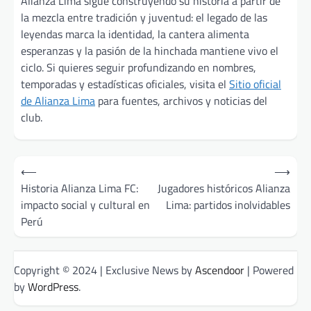
Alianza Lima sigue construyendo su historia a partir de
la mezcla entre tradición y juventud: el legado de las
leyendas marca la identidad, la cantera alimenta
esperanzas y la pasión de la hinchada mantiene vivo el
ciclo. Si quieres seguir profundizando en nombres,
temporadas y estadísticas oficiales, visita el
Sitio oficial
de Alianza Lima
para fuentes, archivos y noticias del
club.
Post
⟵
⟶
navigation
Historia Alianza Lima FC:
Jugadores históricos Alianza
impacto social y cultural en
Lima: partidos inolvidables
Perú
Copyright © 2024 | Exclusive News by
Ascendoor
| Powered
by
WordPress
.